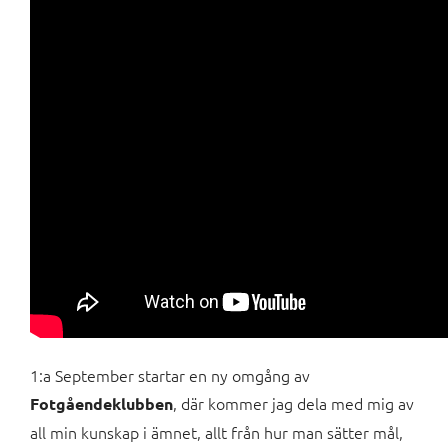
1:a September startar en ny omgång av
, där kommer jag dela med mig av
Fotgåendeklubben
all min kunskap i ämnet, allt från hur man sätter mål,