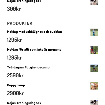
Kajas Träningsdagbok
300
kr
PRODUKTER
Heldag med uthållighet och bubblan
1295
kr
Heldag för allt som inte är moment
1295
kr
Två dagars Fotgåendecamp
2590
kr
Puppycamp
2900
kr
Kajas Träningsdagbok