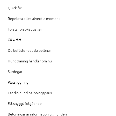
Quick fix
Repetera eller utveckla moment
Första försöket gäller
Gå = rätt
Du befäster det du belönar
Hundträning handlar om nu
Surdegar
Platsliggning
Tar din hund belöningspaus
Ett snyggt fotgående
Belöningar är information till hunden