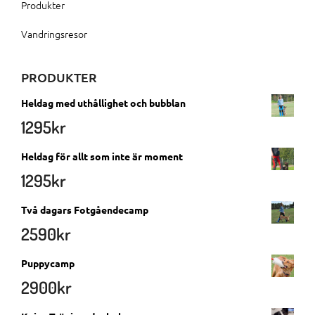
Produkter
Vandringsresor
PRODUKTER
Heldag med uthållighet och bubblan
1295
kr
Heldag för allt som inte är moment
1295
kr
Två dagars Fotgåendecamp
2590
kr
Puppycamp
2900
kr