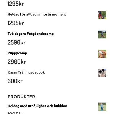
1295
kr
Heldag för allt som inte är moment
1295
kr
Två dagars Fotgåendecamp
2590
kr
Puppycamp
2900
kr
Kajas Träningsdagbok
300
kr
PRODUKTER
Heldag med uthållighet och bubblan