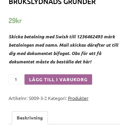
BRUKSLYDNADS GRUNDER
29
kr
Skicka betalning med Swish till 1236462493 märk
betalningen med namn. Mail skickas därefter ut till
dig med dokumentet bifogat. Obs för att få
dokumentet måste du beställa det här!
Brukslydnads
LÄGG TILL I VARUKORG
grunder
mängd
Artikelnr:
S009-3-2
Kategori:
Produkter
Beskrivning