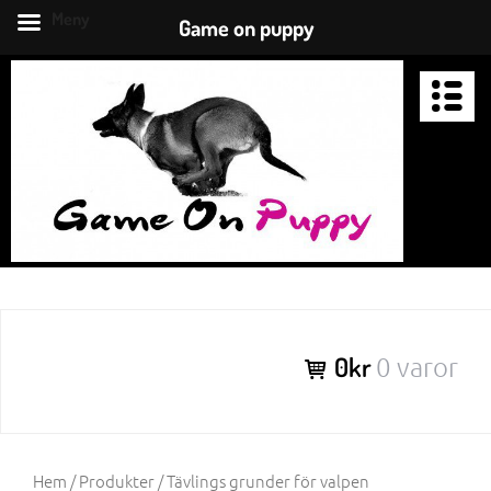
Meny
Game on puppy
Hoppa
till
innehåll
GAME ON PUPPY
Hundträning ska vara roligt
Puppyschool
Fotgåendeklubben
Apporteringsklubben
0kr
0 varor
Hem
/
Produkter
/ Tävlings grunder för valpen