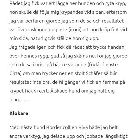
Rådet jag fick var att lägga ner hunden och ryta kryp,
hon skulle då följa mig krypandes vid sidan, eftersom
jag var oerfaren gjorde jag som de sa och resultatet
var överraskande nog inte (ironi) att hon kröp fint vid
min sida, naturligtvis ställde hon sig upp.
Jag frågade igen och fick då rådet att trycka handen
över hennes rygg, gud så jag skäms nu, för jag gjorde
som de sa i brist på bättre vetande (förlåt finaste
Cirra) om man trycker ner en stolt Schäfer så blir
resultatet inte bra, de få gånger vi fick en femma på
krypet fick vi cert. Älskade hund om jag haft dig
idag…….
Klokare
Med nästa hund Border collien Riva hade jag helt
andra verktyg, jag delade upp och jobbade långsiktigt