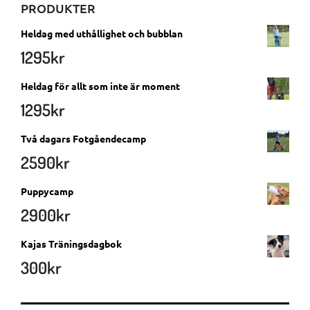
PRODUKTER
Heldag med uthållighet och bubblan
1295
kr
Heldag för allt som inte är moment
1295
kr
Två dagars Fotgåendecamp
2590
kr
Puppycamp
2900
kr
Kajas Träningsdagbok
300
kr