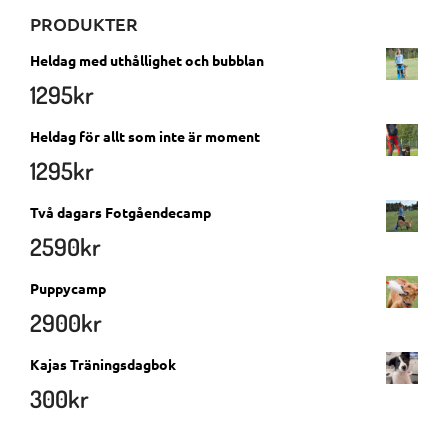
PRODUKTER
Heldag med uthållighet och bubblan
1295
kr
Heldag för allt som inte är moment
1295
kr
Två dagars Fotgåendecamp
2590
kr
Puppycamp
2900
kr
Kajas Träningsdagbok
300
kr