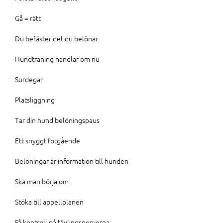
Gå = rätt
Du befäster det du belönar
Hundträning handlar om nu
Surdegar
Platsliggning
Tar din hund belöningspaus
Ett snyggt fotgående
Belöningar är information till hunden
Ska man börja om
Stöka till appellplanen
Få kontroll på tävlingsnerverna