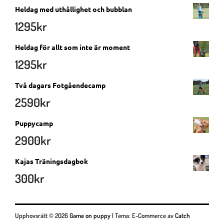
Heldag med uthållighet och bubblan
1295
kr
Heldag för allt som inte är moment
1295
kr
Två dagars Fotgåendecamp
2590
kr
Puppycamp
2900
kr
Kajas Träningsdagbok
300
kr
Upphovsrätt © 2026
Game on puppy
|
Tema: E-Commerce av
Catch