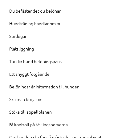
Du befäster det du belönar
Hundträning handlar om nu
Surdegar
Platsliggning
Tar din hund belöningspaus
Ett snyggt fotgående
Belöningar är information till hunden
Ska man börja om
Stöka till appellplanen
Få kontroll på tävlingsnerverna
Om hunden ska förstå måste du vara konsekvent