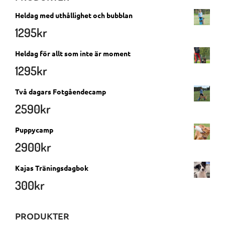
Heldag med uthållighet och bubblan
1295
kr
Heldag för allt som inte är moment
1295
kr
Två dagars Fotgåendecamp
2590
kr
Puppycamp
2900
kr
Kajas Träningsdagbok
300
kr
PRODUKTER