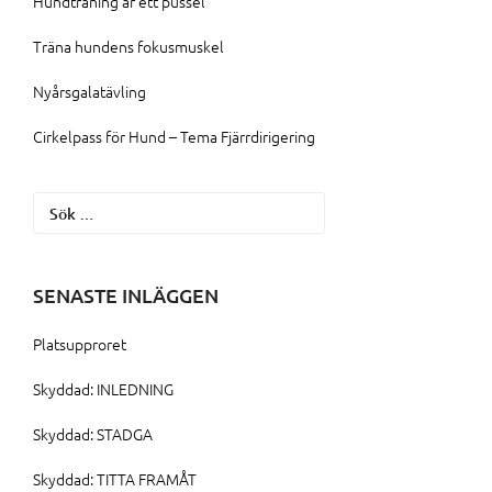
Hundträning är ett pussel
Träna hundens fokusmuskel
Nyårsgalatävling
Cirkelpass för Hund – Tema Fjärrdirigering
Sök
efter:
SENASTE INLÄGGEN
Platsupproret
Skyddad: INLEDNING
Skyddad: STADGA
Skyddad: TITTA FRAMÅT