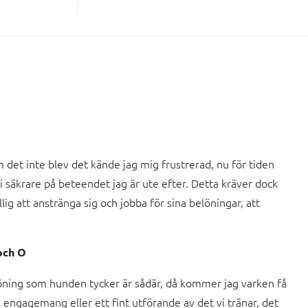
 om det inte blev det kände jag mig frustrerad, nu för tiden
li säkrare på beteendet jag är ute efter. Detta kräver dock
lig att anstränga sig och jobba för sina belöningar, att
 och O
öning som hunden tycker är sådär, då kommer jag varken få
a engagemang eller ett fint utförande av det vi tränar, det