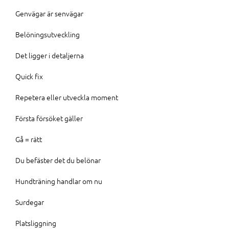
Genvägar är senvägar
Belöningsutveckling
Det ligger i detaljerna
Quick fix
Repetera eller utveckla moment
Första försöket gäller
Gå = rätt
Du befäster det du belönar
Hundträning handlar om nu
Surdegar
Platsliggning