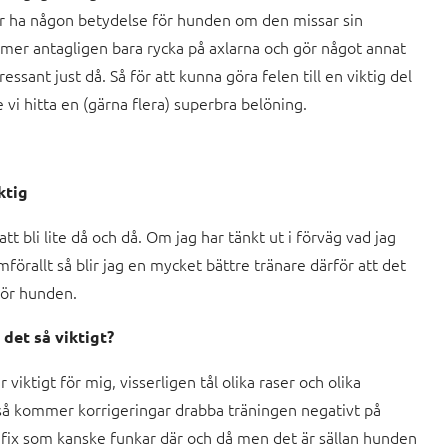
r ha någon betydelse för hunden om den missar sin
mer antagligen bara rycka på axlarna och gör något annat
ssant just då. Så för att kunna göra felen till en viktig del
 vi hitta en (gärna flera) superbra belöning.
ktig
t bli lite då och då. Om jag har tänkt ut i förväg vad jag
örallt så blir jag en mycket bättre tränare därför att det
 för hunden.
 det så viktigt?
viktigt för mig, visserligen tål olika raser och olika
 så kommer korrigeringar drabba träningen negativt på
k fix som kanske funkar där och då men det är sällan hunden