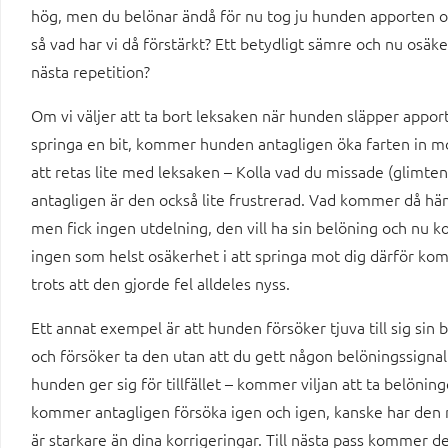
hög, men du belönar ändå för nu tog ju hunden apporten o
så vad har vi då förstärkt? Ett betydligt sämre och nu os
nästa repetition?
Om vi väljer att ta bort leksaken när hunden släpper app
springa en bit, kommer hunden antagligen öka farten in mot
att retas lite med leksaken – Kolla vad du missade (glimten
antagligen är den också lite frustrerad. Vad kommer då hän
men fick ingen utdelning, den vill ha sin belöning och nu ko
ingen som helst osäkerhet i att springa mot dig därför ko
trots att den gjorde fel alldeles nyss.
Ett annat exempel är att hunden försöker tjuva till sig sin
och försöker ta den utan att du gett någon belöningssignal
hunden ger sig för tillfället – kommer viljan att ta belönin
kommer antagligen försöka igen och igen, kanske har den n
är starkare än dina korrigeringar. Till nästa pass kommer 