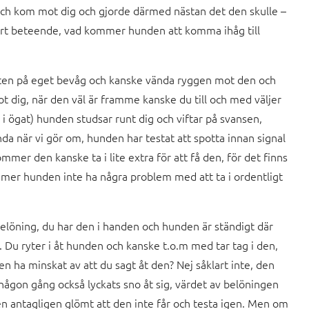
ch kom mot dig och gjorde därmed nästan det den skulle –
äkert beteende, vad kommer hunden att komma ihåg till
orten på eget bevåg och kanske vända ryggen mot den och
 dig, när den väl är framme kanske du till och med väljer
 i ögat) hunden studsar runt dig och viftar på svansen,
da när vi gör om, hunden har testat att spotta innan signal
mmer den kanske ta i lite extra för att få den, för det finns
mmer hunden inte ha några problem med att ta i ordentligt
 belöning, du har den i handen och hunden är ständigt där
. Du ryter i åt hunden och kanske t.o.m med tar tag i den,
gen ha minskat av att du sagt åt den? Nej såklart inte, den
ågon gång också lyckats sno åt sig, värdet av belöningen
den antagligen glömt att den inte får och testa igen. Men om