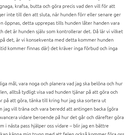
gnaga, krafsa, butta och göra precis vad den vill för att
 inte till den att sluta, när hunden förr eller senare ger
en öppnas, detta upprepas tills hunden låter handen vara
ch det är hunden själv som kontrollerar det. Då lär vi vilket
 på det, är vi konsekventa med detta kommer hunden
lltid kommer finnas där) det kräver inga förbud och inga
iga mål, vara noga och planera vad jag ska belöna och hur
len, alltså tydligt visa vad hunden tjänar på att göra och
r på att göra, tänka till kring hur jag ska sortera ut
 jag vill träna och vara beredd att antingen backa (göra
r avancera vidare beroende på hur det går och därefter göra
 i nästa pass hjälper oss vidare – blir jag en bättre
kan känna mig trygg med att felen också kommer föra oss