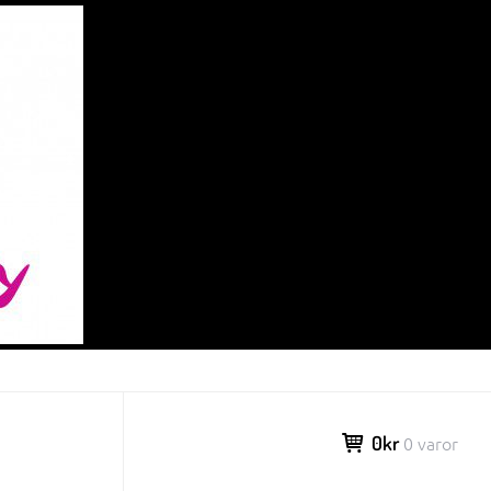
0kr
0 varor