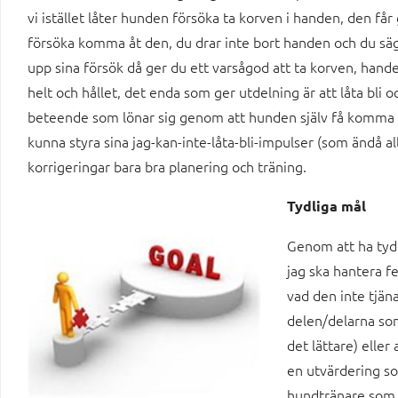
vi istället låter hunden försöka ta korven i handen, den får 
försöka komma åt den, du drar inte bort handen och du säger
upp sina försök då ger du ett varsågod att ta korven, hand
helt och hållet, det enda som ger utdelning är att låta bli o
beteende som lönar sig genom att hunden själv få komma
kunna styra sina jag-kan-inte-låta-bli-impulser (som ändå a
korrigeringar bara bra planering och träning.
Tydliga mål
Genom att ha tydl
jag ska hantera fe
vad den inte tjäna
delen/delarna som
det lättare) elle
en utvärdering som
hundtränare som 