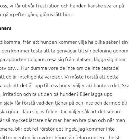
 oss, vi får ut vår frustration och hunden kanske svarar på
ar gång efter gång glöms lätt bort.
nnars
t komma ifrån att hunden kommer vilja ha olika saker i sin
t den kommer testa att ta genvägar till sin belöning genom
pa apporten tidigare, resa sig från platsen, lägga sig innan
osv osv… Hur dumma vore de inte om de inte testade!
att de är intelligenta varelser. Vi måste förstå att detta
och att det är upp till oss hur vi väljer att hantera det. Ska
, irritation och ta ut den på hunden? Eller lägga upp
 själv får förstå vad den tjänar på och inte och därmed bli
ka göra – lära sig av felen. Jag väljer såklart det senare
d är så mycket lättare när man har en bra plan och när man
utmana, blir det fel förstör det inget, jag kommer inte
rättprocenten är mycket högre än felprocenten – helst