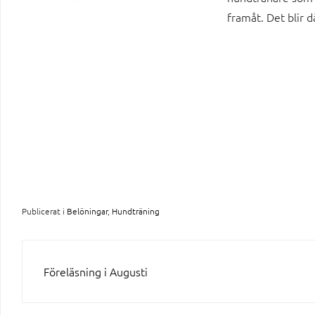
framåt. Det blir då
Publicerat i
Belöningar
,
Hundträning
INLÄGGSNAVIGERING
Föreläsning i Augusti