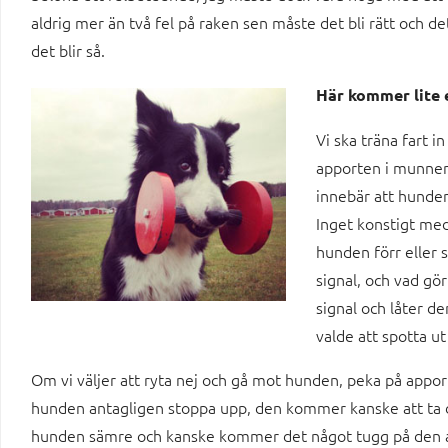
aldrig mer än två fel på raken sen måste det bli rätt och de
det blir så.
Här kommer lite 
Vi ska träna fart 
apporten i munnen 
innebär att hunden 
Inget konstigt med
hunden förr eller 
signal, och vad gör
signal och låter de
valde att spotta u
Om vi väljer att ryta nej och gå mot hunden, peka på app
hunden antagligen stoppa upp, den kommer kanske att ta
hunden sämre och kanske kommer det något tugg på den av 