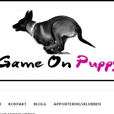
Puppyschool
Fotgåendeklubben
Apporteringsklubben
R
KONTAKT
BLOGG
APPORTERINGSKLUBBEN