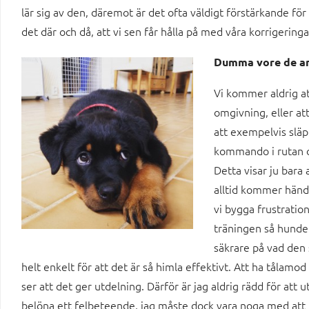
lär sig av den, däremot är det ofta väldigt förstärkande för
det där och då, att vi sen får hålla på med våra korrigering
Dumma vore de a
Vi kommer aldrig at
omgivning, eller at
att exempelvis släp
kommando i rutan 
Detta visar ju bara 
alltid kommer hända 
vi bygga frustration
träningen så hunden
säkrare på vad den s
helt enkelt för att det är så himla effektivt. Att ha tålamo
ser att det ger utdelning. Därför är jag aldrig rädd för att 
belöna ett felbeteende, jag måste dock vara noga med att 