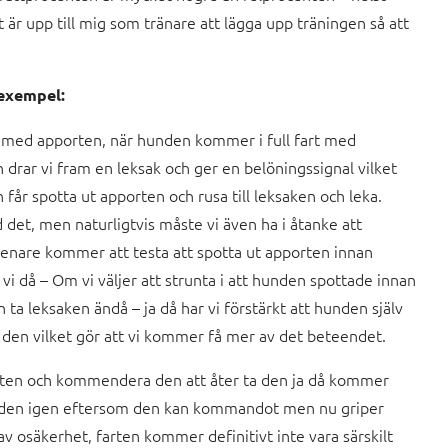
t är upp till mig som tränare att lägga upp träningen så att
exempel:
in med apporten, när hunden kommer i full fart med
drar vi fram en leksak och ger en belöningssignal vilket
får spotta ut apporten och rusa till leksaken och leka.
 det, men naturligtvis måste vi även ha i åtanke att
senare kommer att testa att spotta ut apporten innan
 vi då – Om vi väljer att strunta i att hunden spottade innan
n ta leksaken ändå – ja då har vi förstärkt att hunden själv
t den vilket gör att vi kommer få mer av det beteendet.
orten och kommendera den att åter ta den ja då kommer
 den igen eftersom den kan kommandot men nu griper
osäkerhet, farten kommer definitivt inte vara särskilt