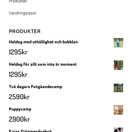
Produkter
Vandringsresor
PRODUKTER
Heldag med uthållighet och bubblan
1295
kr
Heldag för allt som inte är moment
1295
kr
Två dagars Fotgåendecamp
2590
kr
Puppycamp
2900
kr
Kajas Träningsdagbok