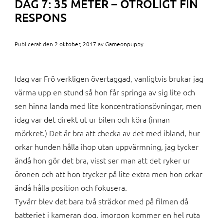
DAG 7: 35 METER – OTROLIGT FIN
RESPONS
Publicerat den
2 oktober, 2017
av
Gameonpuppy
Idag var Frö verkligen övertaggad, vanligtvis brukar jag
värma upp en stund så hon får springa av sig lite och
sen hinna landa med lite koncentrationsövningar, men
idag var det direkt ut ur bilen och köra (innan
mörkret.) Det är bra att checka av det med ibland, hur
orkar hunden hålla ihop utan uppvärmning, jag tycker
ändå hon gör det bra, visst ser man att det ryker ur
öronen och att hon trycker på lite extra men hon orkar
ändå hålla position och fokusera.
Tyvärr blev det bara två sträckor med på filmen då
batteriet i kameran dog, imorgon kommer en hel ruta