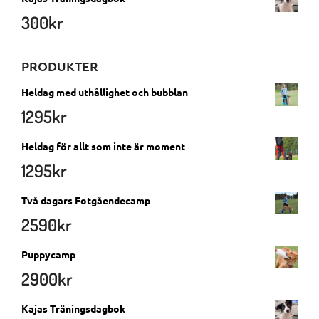
300
kr
PRODUKTER
Heldag med uthållighet och bubblan
1295
kr
Heldag för allt som inte är moment
1295
kr
Två dagars Fotgåendecamp
2590
kr
Puppycamp
2900
kr
Kajas Träningsdagbok