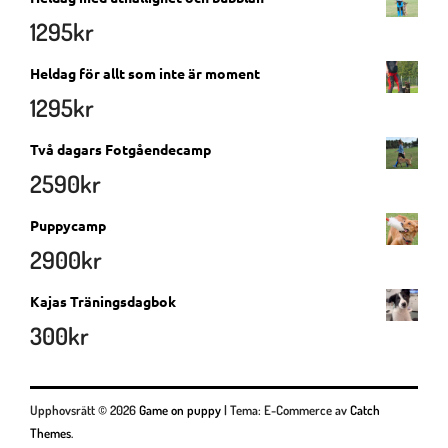
1295
kr
Heldag för allt som inte är moment
1295
kr
Två dagars Fotgåendecamp
2590
kr
Puppycamp
2900
kr
Kajas Träningsdagbok
300
kr
Upphovsrätt © 2026
Game on puppy
|
Tema: E-Commerce av
Catch
Themes
.