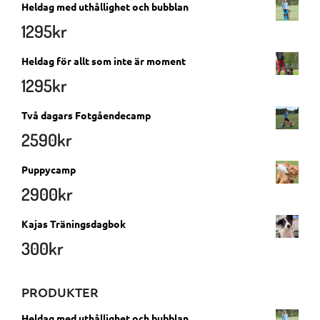
Heldag med uthållighet och bubblan
1295
kr
Heldag för allt som inte är moment
1295
kr
Två dagars Fotgåendecamp
2590
kr
Puppycamp
2900
kr
Kajas Träningsdagbok
300
kr
PRODUKTER
Heldag med uthållighet och bubblan