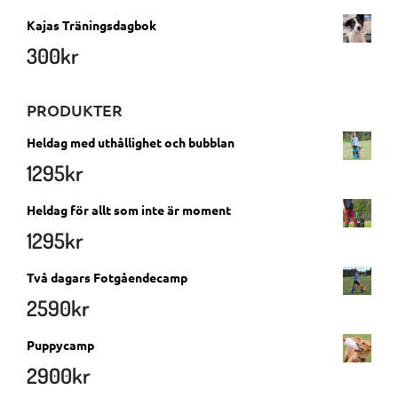
Kajas Träningsdagbok
300
kr
PRODUKTER
Heldag med uthållighet och bubblan
1295
kr
Heldag för allt som inte är moment
1295
kr
Två dagars Fotgåendecamp
2590
kr
Puppycamp
2900
kr