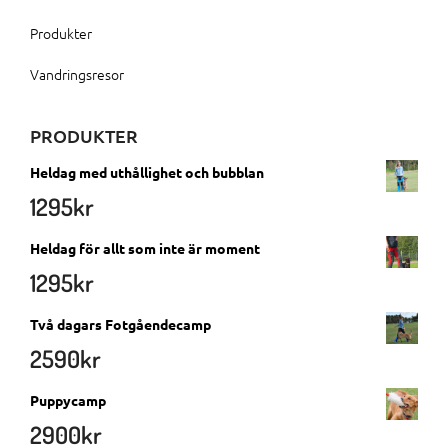
Produkter
Vandringsresor
PRODUKTER
Heldag med uthållighet och bubblan
1295
kr
Heldag för allt som inte är moment
1295
kr
Två dagars Fotgåendecamp
2590
kr
Puppycamp
2900
kr