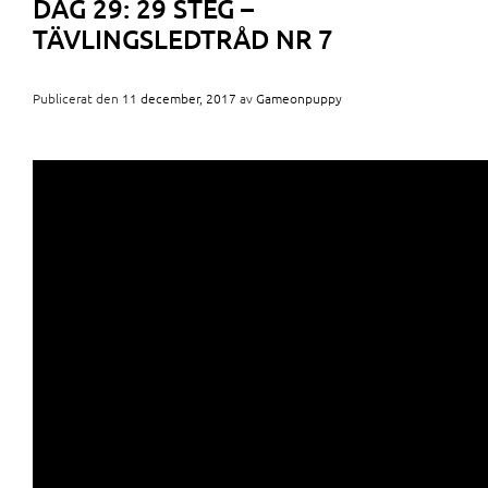
DAG 29: 29 STEG –
TÄVLINGSLEDTRÅD NR 7
Publicerat den
11 december, 2017
av
Gameonpuppy