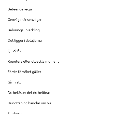
Beteendekedja
Genvägar är senvägar
Belöningsutveckling
Det ligger i detaljerna
Quick fix
Repetera eller utveckla moment
Första försöket gäller
Gå = rätt
Du befäster det du belönar
Hundträning handlar om nu
Surdegar