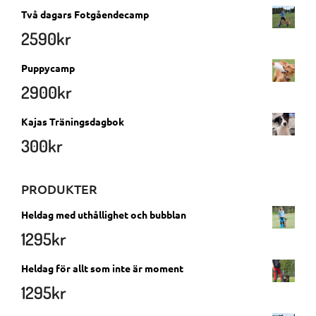
Två dagars Fotgåendecamp
2590
kr
Puppycamp
2900
kr
Kajas Träningsdagbok
300
kr
PRODUKTER
Heldag med uthållighet och bubblan
1295
kr
Heldag för allt som inte är moment
1295
kr