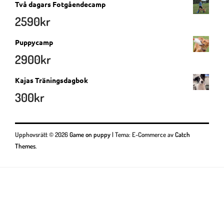
Två dagars Fotgåendecamp
2590
kr
Puppycamp
2900
kr
Kajas Träningsdagbok
300
kr
Upphovsrätt © 2026
Game on puppy
|
Tema: E-Commerce av
Catch
Themes
.