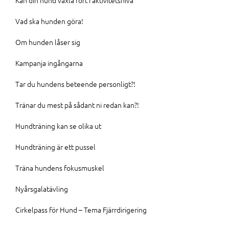
Kan din hund växla fort i aktivitetsnivå
Vad ska hunden göra!
Om hunden låser sig
Kampanja ingångarna
Tar du hundens beteende personligt?!
Tränar du mest på sådant ni redan kan?!
Hundträning kan se olika ut
Hundträning är ett pussel
Träna hundens fokusmuskel
Nyårsgalatävling
Cirkelpass för Hund – Tema Fjärrdirigering