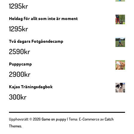
1295
kr
Heldag för allt som inte är moment
1295
kr
Två dagars Fotgåendecamp
2590
kr
Puppycamp
2900
kr
Kajas Träningsdagbok
300
kr
Upphovsrätt © 2026
Game on puppy
|
Tema: E-Commerce av
Catch
Themes
.