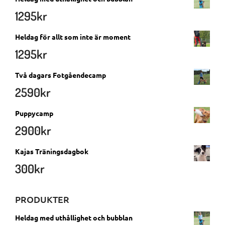
1295
kr
Heldag för allt som inte är moment
1295
kr
Två dagars Fotgåendecamp
2590
kr
Puppycamp
2900
kr
Kajas Träningsdagbok
300
kr
PRODUKTER
Heldag med uthållighet och bubblan