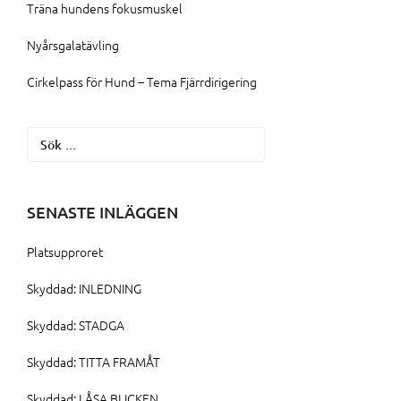
Träna hundens fokusmuskel
Nyårsgalatävling
Cirkelpass för Hund – Tema Fjärrdirigering
Sök
efter:
SENASTE INLÄGGEN
Platsupproret
Skyddad: INLEDNING
Skyddad: STADGA
Skyddad: TITTA FRAMÅT
Skyddad: LÅSA BLICKEN