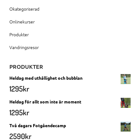
Okategoriserad
Onlinekurser
Produkter
Vandringsresor
PRODUKTER
Heldag med uthållighet och bubblan
1295
kr
Heldag för allt som inte är moment
1295
kr
Två dagars Fotgåendecamp
2590
kr