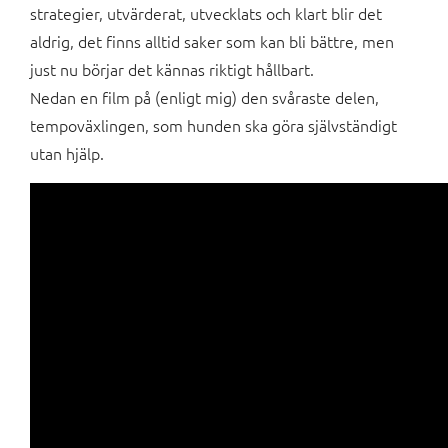
strategier, utvärderat, utvecklats och klart blir det
aldrig, det finns alltid saker som kan bli bättre, men
just nu börjar det kännas riktigt hållbart.
Nedan en film på (enligt mig) den svåraste delen,
tempoväxlingen, som hunden ska göra självständigt
utan hjälp.