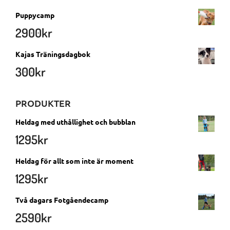
Puppycamp
2900
kr
Kajas Träningsdagbok
300
kr
PRODUKTER
Heldag med uthållighet och bubblan
1295
kr
Heldag för allt som inte är moment
1295
kr
Två dagars Fotgåendecamp
2590
kr