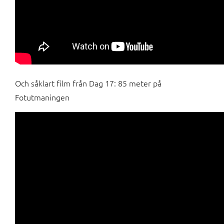
Och såklart film från Dag 17: 85 meter på
Fotutmaningen