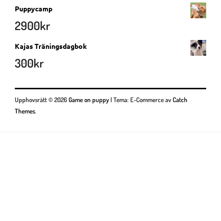
Puppycamp
2900
kr
Kajas Träningsdagbok
300
kr
Upphovsrätt © 2026
Game on puppy
|
Tema: E-Commerce av
Catch
Themes
.