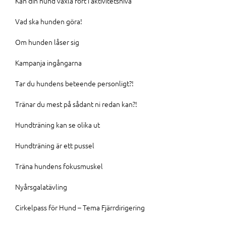
Kan din hund växla fort i aktivitetsnivå
Vad ska hunden göra!
Om hunden låser sig
Kampanja ingångarna
Tar du hundens beteende personligt?!
Tränar du mest på sådant ni redan kan?!
Hundträning kan se olika ut
Hundträning är ett pussel
Träna hundens fokusmuskel
Nyårsgalatävling
Cirkelpass för Hund – Tema Fjärrdirigering