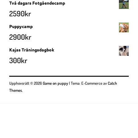
Två dagars Fotgåendecamp
2590
kr
Puppycamp
2900
kr
Kajas Träningsdagbok
300
kr
Upphovsrätt © 2026
Game on puppy
|
Tema: E-Commerce av
Catch
Themes
.