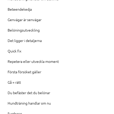
Beteendekedja
Genvägar är senvägar
Belöningsutveckling
Det ligger i detaljerna
Quick fix
Repetera eller utveckla moment
Första försöket gäller
Gå = rätt
Du befäster det du belönar
Hundträning handlar om nu
Surdegar