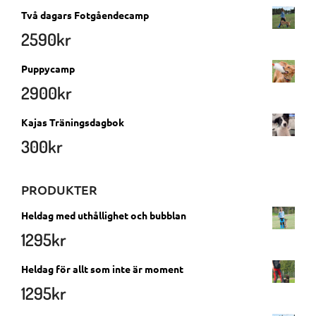
Två dagars Fotgåendecamp
2590
kr
Puppycamp
2900
kr
Kajas Träningsdagbok
300
kr
PRODUKTER
Heldag med uthållighet och bubblan
1295
kr
Heldag för allt som inte är moment
1295
kr