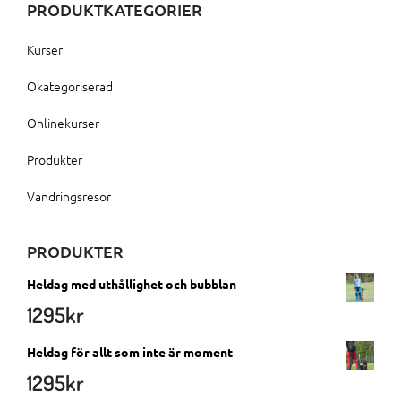
PRODUKTKATEGORIER
Kurser
Okategoriserad
Onlinekurser
Produkter
Vandringsresor
PRODUKTER
Heldag med uthållighet och bubblan
1295
kr
Heldag för allt som inte är moment
1295
kr