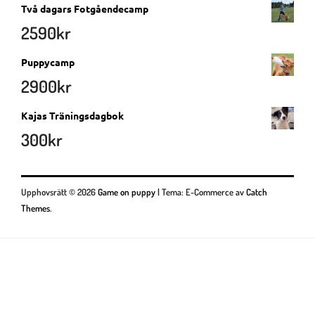
Två dagars Fotgåendecamp
2590
kr
Puppycamp
2900
kr
Kajas Träningsdagbok
300
kr
Upphovsrätt © 2026
Game on puppy
|
Tema: E-Commerce av
Catch
Themes
.