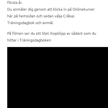
första år.
Du anmäler dig genom att klicka in på Onlinekurser
här på hemsidan och sedan välja Cråkas
Träningsdagbok och anmäl.
På filmen ser du ett litet ihopklipp av sådant som du
hittar i Träningsdagboken