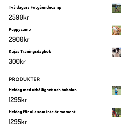
Två dagars Fotgåendecamp
2590
kr
Puppycamp
2900
kr
Kajas Träningsdagbok
300
kr
PRODUKTER
Heldag med uthållighet och bubblan
1295
kr
Heldag för allt som inte är moment
1295
kr