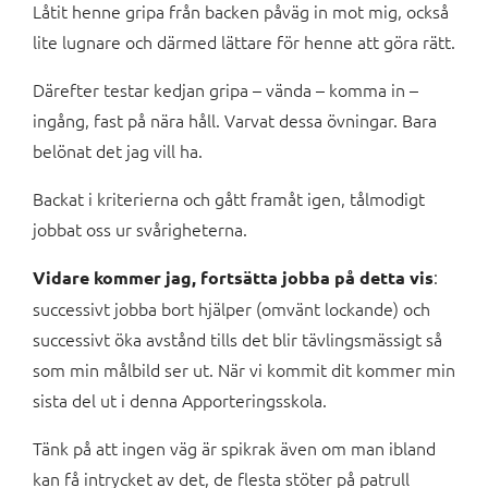
Låtit henne gripa från backen påväg in mot mig, också
lite lugnare och därmed lättare för henne att göra rätt.
Därefter testar kedjan gripa – vända – komma in –
ingång, fast på nära håll. Varvat dessa övningar. Bara
belönat det jag vill ha.
Backat i kriterierna och gått framåt igen, tålmodigt
jobbat oss ur svårigheterna.
:
Vidare kommer jag, fortsätta jobba på detta vis
successivt jobba bort hjälper (omvänt lockande) och
successivt öka avstånd tills det blir tävlingsmässigt så
som min målbild ser ut. När vi kommit dit kommer min
sista del ut i denna Apporteringsskola.
Tänk på att ingen väg är spikrak även om man ibland
kan få intrycket av det, de flesta stöter på patrull