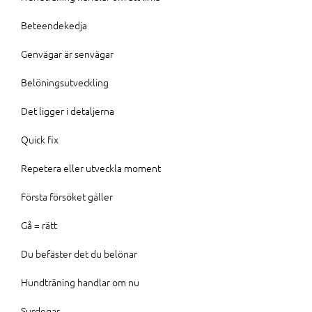
Beteendekedja
Genvägar är senvägar
Belöningsutveckling
Det ligger i detaljerna
Quick fix
Repetera eller utveckla moment
Första försöket gäller
Gå = rätt
Du befäster det du belönar
Hundträning handlar om nu
Surdegar