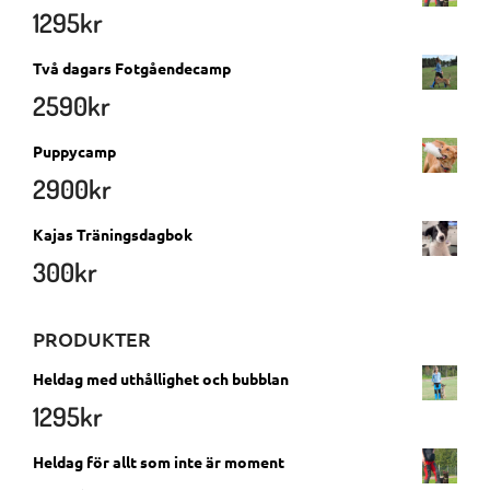
1295
kr
Två dagars Fotgåendecamp
2590
kr
Puppycamp
2900
kr
Kajas Träningsdagbok
300
kr
PRODUKTER
Heldag med uthållighet och bubblan
1295
kr
Heldag för allt som inte är moment