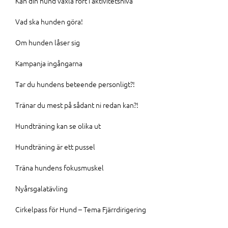
Kan din hund växla fort i aktivitetsnivå
Vad ska hunden göra!
Om hunden låser sig
Kampanja ingångarna
Tar du hundens beteende personligt?!
Tränar du mest på sådant ni redan kan?!
Hundträning kan se olika ut
Hundträning är ett pussel
Träna hundens fokusmuskel
Nyårsgalatävling
Cirkelpass för Hund – Tema Fjärrdirigering