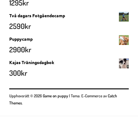
1295
kr
Två dagars Fotgåendecamp
2590
kr
Puppycamp
2900
kr
Kajas Träningsdagbok
300
kr
Upphovsrätt © 2026
Game on puppy
|
Tema: E-Commerce av
Catch
Themes
.