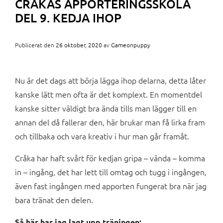
CRÅKAS APPORTERINGSSKOLA
DEL 9. KEDJA IHOP
Publicerat den
26 oktober, 2020
av
Gameonpuppy
Nu är det dags att börja lägga ihop delarna, detta låter
kanske lätt men ofta är det komplext. En momentdel
kanske sitter väldigt bra ända tills man lägger till en
annan del då fallerar den, här brukar man få lirka fram
och tillbaka och vara kreativ i hur man går framåt.
Cråka har haft svårt för kedjan gripa – vända – komma
in – ingång, det har lett till omtag och tugg i ingången,
även fast ingången med apporten fungerat bra när jag
bara tränat den delen.
Så här har jag lagt upp träningen: