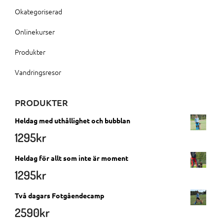
Okategoriserad
Onlinekurser
Produkter
Vandringsresor
PRODUKTER
Heldag med uthållighet och bubblan
1295
kr
Heldag för allt som inte är moment
1295
kr
Två dagars Fotgåendecamp
2590
kr