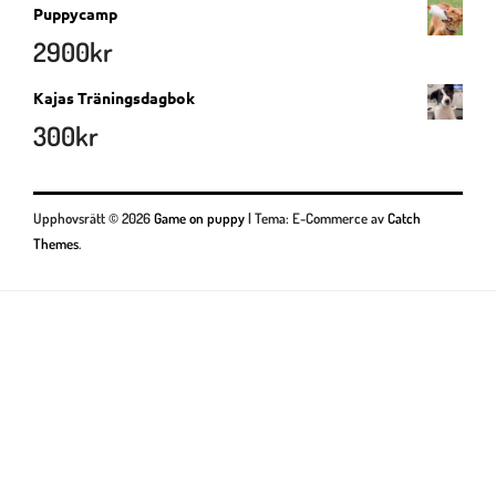
Puppycamp
2900
kr
Kajas Träningsdagbok
300
kr
Upphovsrätt © 2026
Game on puppy
|
Tema: E-Commerce av
Catch
Themes
.