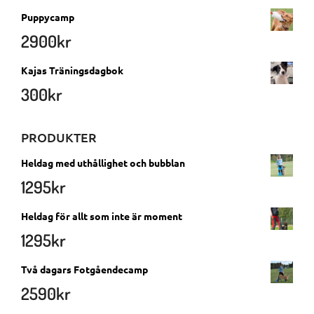
Puppycamp
2900
kr
Kajas Träningsdagbok
300
kr
PRODUKTER
Heldag med uthållighet och bubblan
1295
kr
Heldag för allt som inte är moment
1295
kr
Två dagars Fotgåendecamp
2590
kr