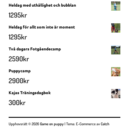
Heldag med uthållighet och bubblan
1295
kr
Heldag för allt som inte är moment
1295
kr
Två dagars Fotgåendecamp
2590
kr
Puppycamp
2900
kr
Kajas Träningsdagbok
300
kr
Upphovsrätt © 2026
Game on puppy
|
Tema: E-Commerce av
Catch