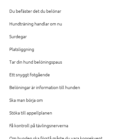
Du befäster det du belönar
Hundträning handlar om nu
Surdegar
Platsliggning
Tar din hund belöningspaus
Ett snyggt fotgående
Belöningar är information till hunden
Ska man börja om
Stöka till appellplanen
Få kontroll på tävlingsnerverna
Om hunden ska förstå måste du vara konsekvent