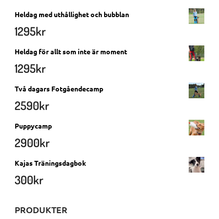
Heldag med uthållighet och bubblan
1295
kr
Heldag för allt som inte är moment
1295
kr
Två dagars Fotgåendecamp
2590
kr
Puppycamp
2900
kr
Kajas Träningsdagbok
300
kr
PRODUKTER