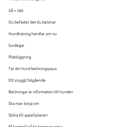
Gå = rätt
Du befäster det du belönar
Hundträning handlar om nu
Surdegar
Platsliggning
Tar din hund belöningspaus
Ett snyggt fotgående
Belöningar är information till hunden
Ska man börja om
Stöka till appellplanen
Få kontroll på tävlingsnerverna