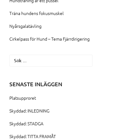
Hundträning är ett pussel
Träna hundens fokusmuskel
Nyårsgalatävling
Cirkelpass för Hund – Tema Fjärrdirigering
Sök
efter:
SENASTE INLÄGGEN
Platsupproret
Skyddad: INLEDNING
Skyddad: STADGA
Skyddad: TITTA FRAMÅT