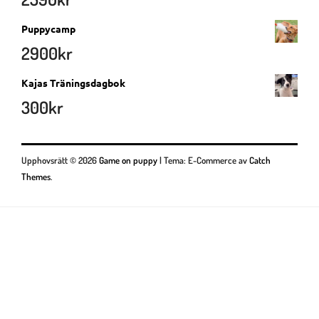
Puppycamp
2900
kr
Kajas Träningsdagbok
300
kr
Upphovsrätt © 2026
Game on puppy
|
Tema: E-Commerce av
Catch
Themes
.