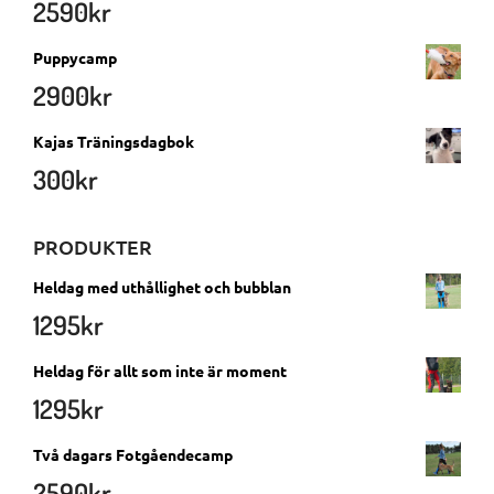
2590
kr
Puppycamp
2900
kr
Kajas Träningsdagbok
300
kr
PRODUKTER
Heldag med uthållighet och bubblan
1295
kr
Heldag för allt som inte är moment
1295
kr
Två dagars Fotgåendecamp
2590
kr