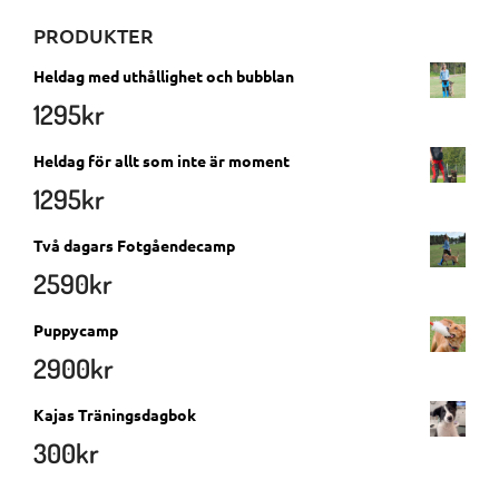
PRODUKTER
Heldag med uthållighet och bubblan
1295
kr
Heldag för allt som inte är moment
1295
kr
Två dagars Fotgåendecamp
2590
kr
Puppycamp
2900
kr
Kajas Träningsdagbok
300
kr