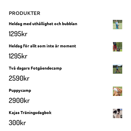
PRODUKTER
Heldag med uthållighet och bubblan
1295
kr
Heldag för allt som inte är moment
1295
kr
Två dagars Fotgåendecamp
2590
kr
Puppycamp
2900
kr
Kajas Träningsdagbok
300
kr