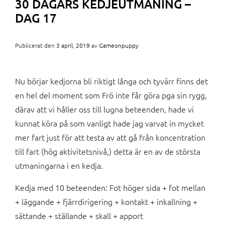
30 DAGARS KEDJEUTMANING –
DAG 17
Publicerat den
3 april, 2019
av
Gameonpuppy
Nu börjar kedjorna bli riktigt långa och tyvärr finns det
en hel del moment som Frö inte får göra pga sin rygg,
därav att vi håller oss till lugna beteenden, hade vi
kunnat köra på som vanligt hade jag varvat in mycket
mer fart just för att testa av att gå från koncentration
till fart (hög aktivitetsnivå,) detta är en av de största
utmaningarna i en kedja.
Kedja med 10 beteenden: Fot höger sida + fot mellan
+ läggande + fjärrdirigering + kontakt + inkallning +
sättande + ställande + skall + apport