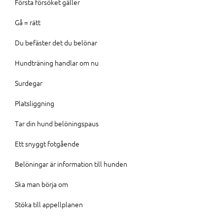
Första försöket gäller
Gå = rätt
Du befäster det du belönar
Hundträning handlar om nu
Surdegar
Platsliggning
Tar din hund belöningspaus
Ett snyggt fotgående
Belöningar är information till hunden
Ska man börja om
Stöka till appellplanen