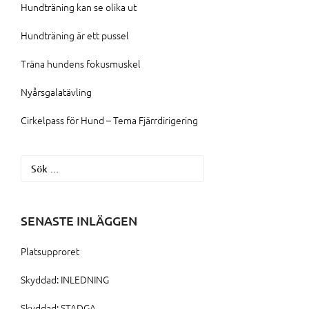
Hundträning kan se olika ut
Hundträning är ett pussel
Träna hundens fokusmuskel
Nyårsgalatävling
Cirkelpass för Hund – Tema Fjärrdirigering
Sök
efter:
SENASTE INLÄGGEN
Platsupproret
Skyddad: INLEDNING
Skyddad: STADGA