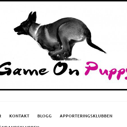
Puppyschool
Fotgåendeklubben
Apporteringsklubben
R
KONTAKT
BLOGG
APPORTERINGSKLUBBEN