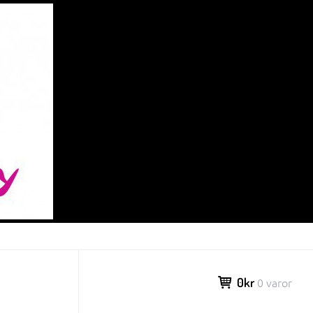
0kr
0 varor