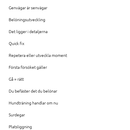
Genvägar är senvägar
Belöningsutveckling
Det ligger i detaljerna
Quick fix
Repetera eller utveckla moment
Första försöket gäller
Gå = rätt
Du befäster det du belönar
Hundträning handlar om nu
Surdegar
Platsliggning