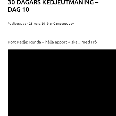
30 DAGARS KEDJEUTMANING –
DAG 10
Publicerat den
28 mars, 2019
av
Gameonpuppy
Kort Kedja: Runda + hålla apport + skall, med Frö