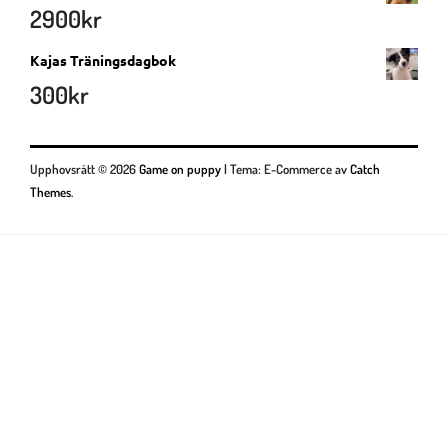
2900
kr
Kajas Träningsdagbok
300
kr
Upphovsrätt © 2026
Game on puppy
|
Tema: E-Commerce av
Catch
Themes
.