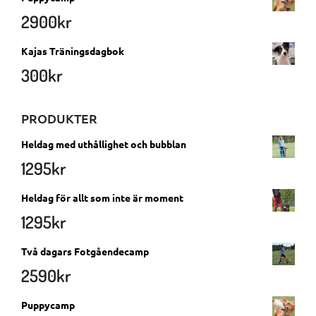
2900
kr
Kajas Träningsdagbok
300
kr
PRODUKTER
Heldag med uthållighet och bubblan
1295
kr
Heldag för allt som inte är moment
1295
kr
Två dagars Fotgåendecamp
2590
kr
Puppycamp