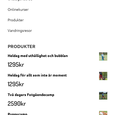
Onlinekurser
Produkter
Vandringsresor
PRODUKTER
Heldag med uthållighet och bubblan
1295
kr
Heldag för allt som inte är moment
1295
kr
Två dagars Fotgåendecamp
2590
kr
Puppycamp