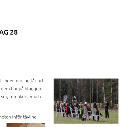
AG 28
l söder, när jag
får tid
t dem här på bloggen.
rser, temakurser och
heten inför
tävling