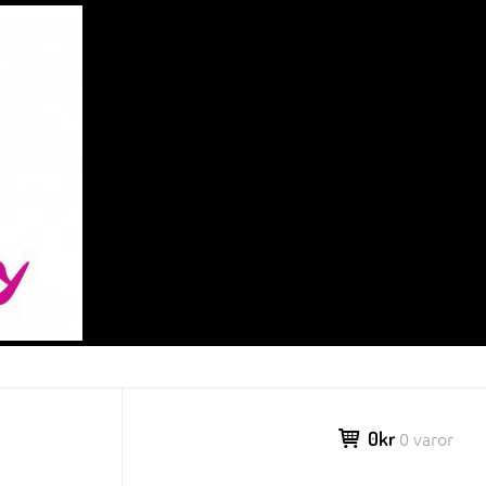
0kr
0 varor