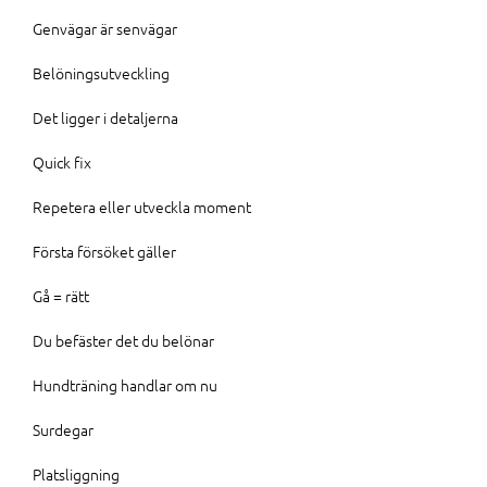
Genvägar är senvägar
Belöningsutveckling
Det ligger i detaljerna
Quick fix
Repetera eller utveckla moment
Första försöket gäller
Gå = rätt
Du befäster det du belönar
Hundträning handlar om nu
Surdegar
Platsliggning