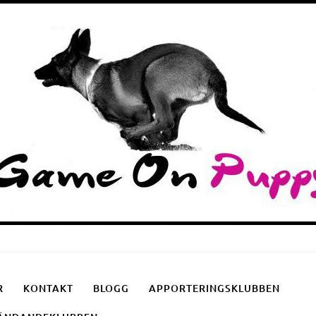
Puppyschool
Fotgåendeklubben
Apporteringsklubben
R
KONTAKT
BLOGG
APPORTERINGSKLUBBEN