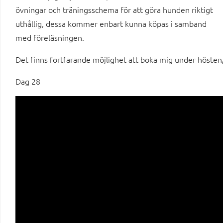
övningar och träningsschema för att göra hunden riktigt
uthållig, dessa kommer enbart kunna köpas i samband
med föreläsningen.
Det finns fortfarande möjlighet att boka mig under hösten/v
Dag 28