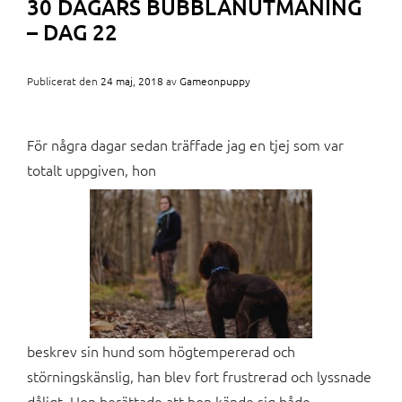
30 DAGARS BUBBLANUTMANING
– DAG 22
Publicerat den
24 maj, 2018
av
Gameonpuppy
För några dagar sedan träffade jag en tjej som var
totalt uppgiven, hon
beskrev sin hund som högtempererad och
störningskänslig, han blev fort frustrerad och lyssnade
dåligt. Hon berättade att hon kände sig både