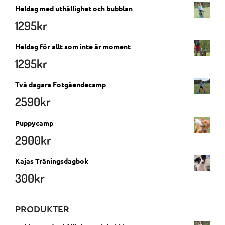
Heldag med uthållighet och bubblan
1295
kr
Heldag för allt som inte är moment
1295
kr
Två dagars Fotgåendecamp
2590
kr
Puppycamp
2900
kr
Kajas Träningsdagbok
300
kr
PRODUKTER