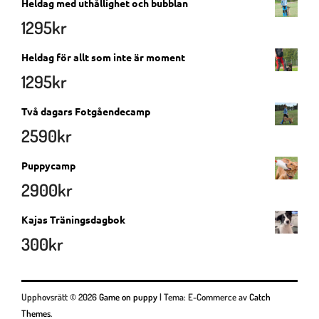
Heldag med uthållighet och bubblan
1295
kr
Heldag för allt som inte är moment
1295
kr
Två dagars Fotgåendecamp
2590
kr
Puppycamp
2900
kr
Kajas Träningsdagbok
300
kr
Upphovsrätt © 2026
Game on puppy
|
Tema: E-Commerce av
Catch
Themes
.