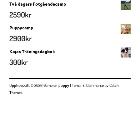
Två dagars Fotgåendecamp
2590
kr
Puppycamp
2900
kr
Kajas Träningsdagbok
300
kr
Upphovsrätt © 2026
Game on puppy
|
Tema: E-Commerce av
Catch
Themes
.