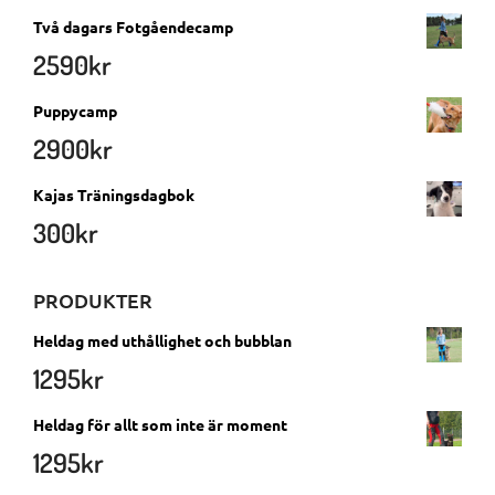
Två dagars Fotgåendecamp
2590
kr
Puppycamp
2900
kr
Kajas Träningsdagbok
300
kr
PRODUKTER
Heldag med uthållighet och bubblan
1295
kr
Heldag för allt som inte är moment
1295
kr