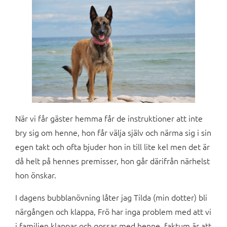
När vi får gäster hemma får de instruktioner att inte
bry sig om henne, hon får välja själv och närma sig i sin
egen takt och ofta bjuder hon in till lite kel men det är
då helt på hennes premisser, hon går därifrån närhelst
hon önskar.
I dagens bubblanövning låter jag Tilda (min dotter) bli
närgången och klappa, Frö har inga problem med att vi
i familjen klappar och gossar med henne, faktum är att