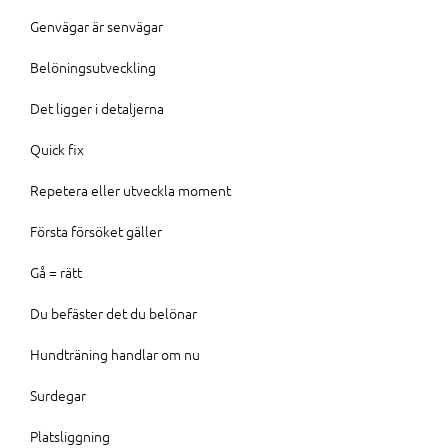
Genvägar är senvägar
Belöningsutveckling
Det ligger i detaljerna
Quick fix
Repetera eller utveckla moment
Första försöket gäller
Gå = rätt
Du befäster det du belönar
Hundträning handlar om nu
Surdegar
Platsliggning