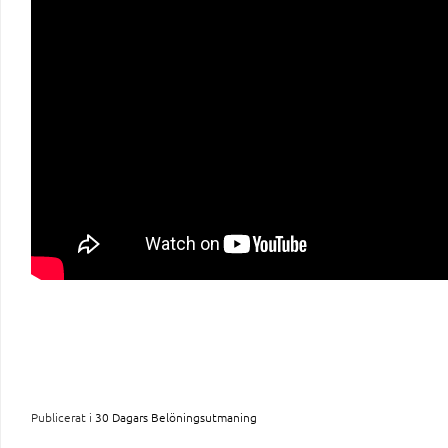
Publicerat i
30 Dagars Belöningsutmaning