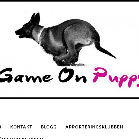
Puppyschool
Fotgåendeklubben
Apporteringsklubben
R
KONTAKT
BLOGG
APPORTERINGSKLUBBEN