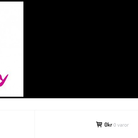
0kr
0 varor