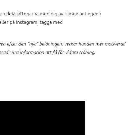
 och dela jättegärna med dig av filmen antingen i
ller på Instagram, tagga med
en efter den ”nya” belöningen, verkar hunden mer motiverad
rad? Bra information att få för vidare träning.