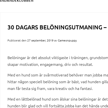
ÄNDANDEKLUBBEN
30 DAGARS BELÖNINGSUTMANING –
Publicerat den
27 september, 2019
av
Gameonpuppy
Belöningar är det absolut viktigaste i träningen, grundsto
skapar motivation, engagemang, driv och resultat.
Med en hund som är svårmotiverad behöver man jobba mass
hittar någon speciell belöning som är bäst, vad hunden gilla
man får testa sig fram, vara kreativ och ha fantasi.
Med en lättbelönad hund som älskar sina belöningar är det l
hunden blir glad och vill fortsätta jobba kan det hända un