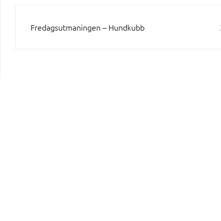
INLÄGGSNAVIGERING
Fredagsutmaningen – Hundkubb