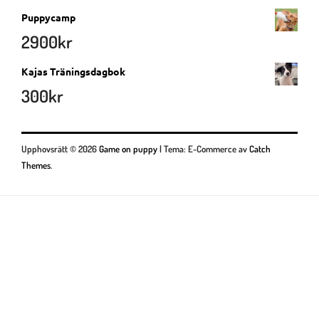
Puppycamp
2900
kr
Kajas Träningsdagbok
300
kr
Upphovsrätt © 2026
Game on puppy
|
Tema: E-Commerce av
Catch
Themes
.