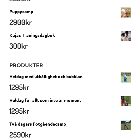
Puppycamp
2900
kr
Kajas Träningsdagbok
300
kr
PRODUKTER
Heldag med uthållighet och bubblan
1295
kr
Heldag för allt som inte är moment
1295
kr
Två dagars Fotgåendecamp
2590
kr