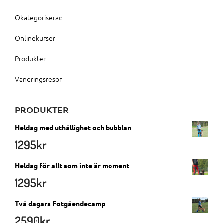
Okategoriserad
Onlinekurser
Produkter
Vandringsresor
PRODUKTER
Heldag med uthållighet och bubblan
1295
kr
Heldag för allt som inte är moment
1295
kr
Två dagars Fotgåendecamp
2590
kr