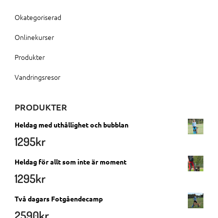
Okategoriserad
Onlinekurser
Produkter
Vandringsresor
PRODUKTER
Heldag med uthållighet och bubblan
1295
kr
Heldag för allt som inte är moment
1295
kr
Två dagars Fotgåendecamp
2590
kr