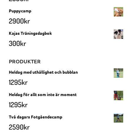
Puppycamp
2900
kr
Kajas Träningsdagbok
300
kr
PRODUKTER
Heldag med uthållighet och bubblan
1295
kr
Heldag för allt som inte är moment
1295
kr
Två dagars Fotgåendecamp
2590
kr