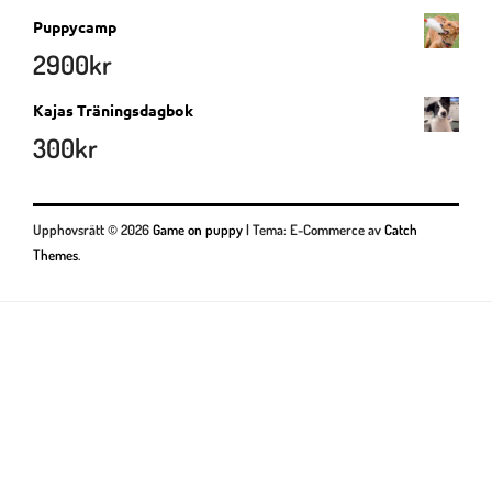
Puppycamp
2900
kr
Kajas Träningsdagbok
300
kr
Upphovsrätt © 2026
Game on puppy
|
Tema: E-Commerce av
Catch
Themes
.