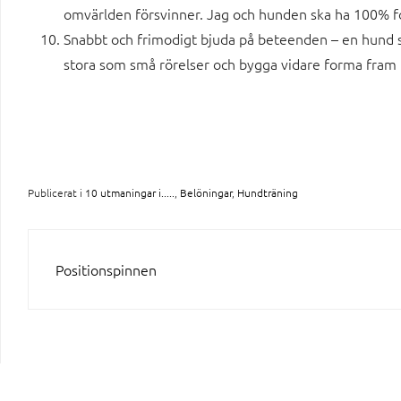
omvärlden försvinner. Jag och hunden ska ha 100% fo
Snabbt och frimodigt bjuda på beteenden – en hund s
stora som små rörelser och bygga vidare forma fram 
Publicerat i
10 utmaningar i.....
,
Belöningar
,
Hundträning
INLÄGGSNAVIGERING
Positionspinnen