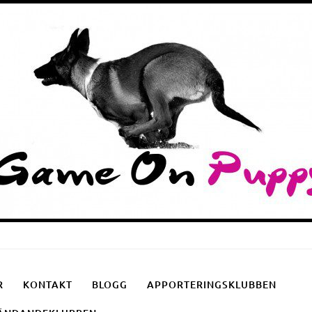
Puppyschool
Fotgåendeklubben
Apporteringsklubben
R
KONTAKT
BLOGG
APPORTERINGSKLUBBEN