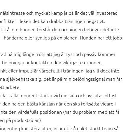
emålsintresse och mycket kamp ja då är det väl investerad
konflikter i leken det kan drabba träningen negativt.
 att få, om hunden förstår den ordningen behöver det inte
i händerna eller synliga på ex planen. Hunden har ett jobb
rad på mig länge trots att jag är tyst och passiv kommer
er belöningar är kontakten den viktigaste grunden.
nkt eller impuls är värdefullt i träningen, jag vill dock inte
na självbehärska sig, det är på min belöningssignal man får
ett arbete.
da – alla moment startar vid din sida och avslutas oftast
 den ha den bästa känslan när den ska fortsätta vidare i
nta den värdefulla positionen (har du problem med att få
nen på produktsidan)
ingenting kan störa ut er, ni är ett så galet starkt team så