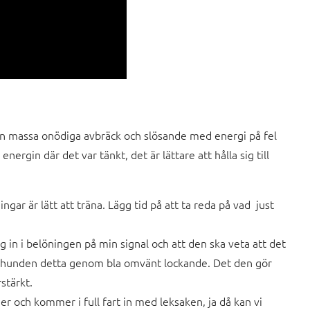
utan massa onödiga avbräck och slösande med energi på fel
rgin där det var tänkt, det är lättare att hålla sig till
gar är lätt att träna. Lägg tid på att ta reda på vad just
ig in i belöningen på min signal och att den ska veta att det
är hunden detta genom bla omvänt lockande. Det den gör
stärkt.
och kommer i full fart in med leksaken, ja då kan vi