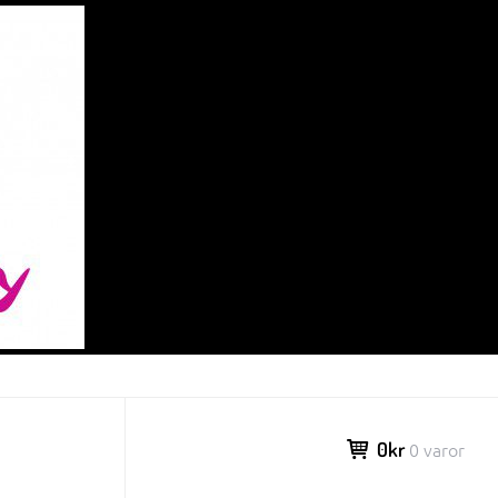
0kr
0 varor