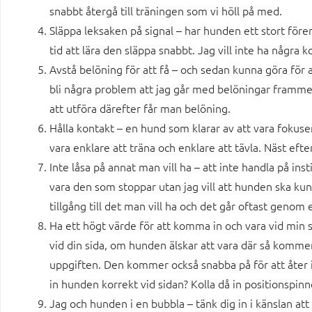
snabbt återgå till träningen som vi höll på med.
Släppa leksaken på signal – har hunden ett stort för
tid att lära den släppa snabbt. Jag vill inte ha några 
Avstå belöning för att få – och sedan kunna göra för
bli några problem att jag går med belöningar framme 
att utföra därefter får man belöning.
Hålla kontakt – en hund som klarar av att vara fokuse
vara enklare att träna och enklare att tävla. Näst eft
Inte låsa på annat man vill ha – att inte handla på insti
vara den som stoppar utan jag vill att hunden ska kun
tillgång till det man vill ha och det går oftast genom 
Ha ett högt värde för att komma in och vara vid min si
vid din sida, om hunden älskar att vara där så kommer
uppgiften. Den kommer också snabba på för att åter i
in hunden korrekt vid sidan? Kolla då in positionspin
Jag och hunden i en bubbla – tänk dig in i känslan att 