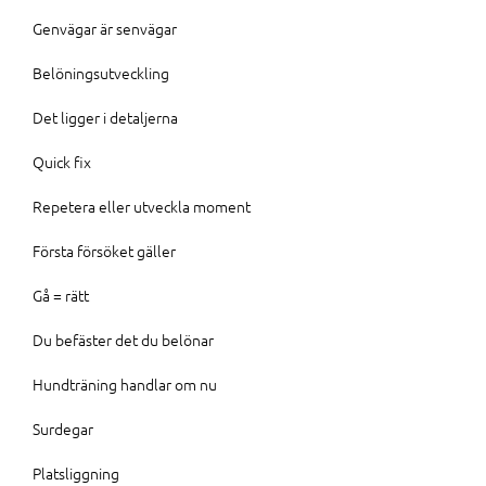
Genvägar är senvägar
Belöningsutveckling
Det ligger i detaljerna
Quick fix
Repetera eller utveckla moment
Första försöket gäller
Gå = rätt
Du befäster det du belönar
Hundträning handlar om nu
Surdegar
Platsliggning