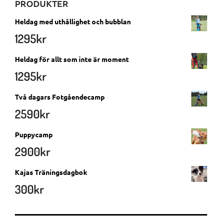
PRODUKTER
Heldag med uthållighet och bubblan
1295
kr
Heldag för allt som inte är moment
1295
kr
Två dagars Fotgåendecamp
2590
kr
Puppycamp
2900
kr
Kajas Träningsdagbok
300
kr