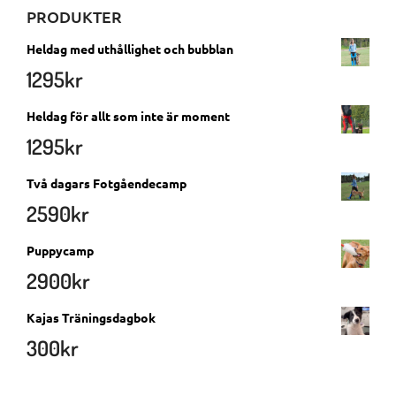
PRODUKTER
Heldag med uthållighet och bubblan
1295
kr
Heldag för allt som inte är moment
1295
kr
Två dagars Fotgåendecamp
2590
kr
Puppycamp
2900
kr
Kajas Träningsdagbok
300
kr