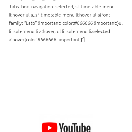
.tabs_box_navigation_selected,.sf-timetable-menu
li:hover ul a,.sf-timetable-menu li:hover ul a{font-
family: “Lato” !important; color:#666666 !important;}ul
li .sub-menu li a:hover, ul li .sub-menu li.selected
a:hover{color:#666666 !important;}’]