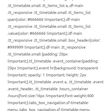
.tt_timetable.small .tt_items_list a,.df-main
.tt_responsive .tt_timetable.small .tt_items_list
span{color: #666666 !important;}.df-main
.tt_responsive .tt_timetable.small .tt_items_list
.value{color: #666666 !important;}.df-main
.tt_responsive .tt_timetable.small .box_header{color:
#999999 !important;}.df-main .tt_responsive
.tt_timetable.small {padding: 20px
!important;}.tt_timetable .event_container{padding:
20px !important;}.event hr{background: transparent
!important; opacity: 1 !important; height: 2px
!important;}.tt_timetable .event a, .tt_timetable .event
.event_header, .tt_timetable .hours_container
.hours{font-size:16px !important;font-weight:400
!important;}.tabs_box_navigation.sf-timetable-
menu,.tabs_box_navigation.sf-timetable-menu