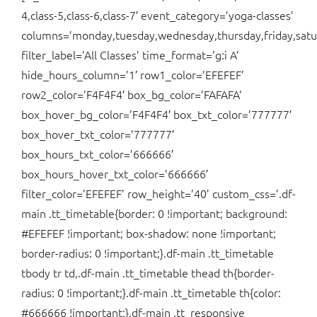
4,class-5,class-6,class-7′ event_category=’yoga-classes’
columns=’monday,tuesday,wednesday,thursday,friday,satu
filter_label=’All Classes’ time_format=’g:i A’
hide_hours_column=’1′ row1_color=’EFEFEF’
row2_color=’F4F4F4′ box_bg_color=’FAFAFA’
box_hover_bg_color=’F4F4F4′ box_txt_color=’777777′
box_hover_txt_color=’777777′
box_hours_txt_color=’666666′
box_hours_hover_txt_color=’666666′
filter_color=’EFEFEF’ row_height=’40’ custom_css=’.df-
main .tt_timetable{border: 0 !important; background:
#EFEFEF !important; box-shadow: none !important;
border-radius: 0 !important;}.df-main .tt_timetable
tbody tr td,.df-main .tt_timetable thead th{border-
radius: 0 !important;}.df-main .tt_timetable th{color:
#666666 !important;}.df-main .tt_responsive