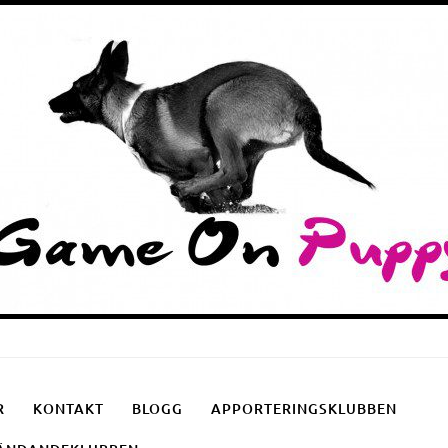
Puppyschool
Fotgåendeklubben
Apporteringsklubben
R
KONTAKT
BLOGG
APPORTERINGSKLUBBEN