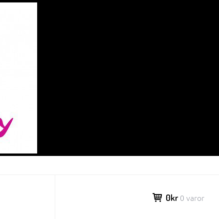
0kr
0 varor