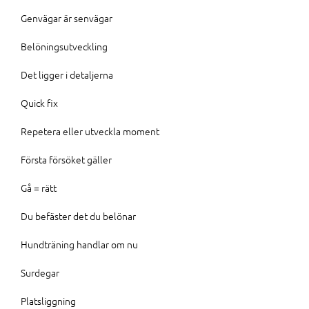
Genvägar är senvägar
Belöningsutveckling
Det ligger i detaljerna
Quick fix
Repetera eller utveckla moment
Första försöket gäller
Gå = rätt
Du befäster det du belönar
Hundträning handlar om nu
Surdegar
Platsliggning