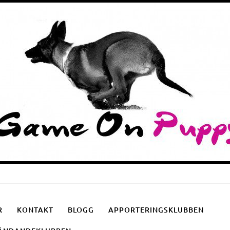
Puppyschool
Fotgåendeklubben
Apporteringsklubben
R
KONTAKT
BLOGG
APPORTERINGSKLUBBEN