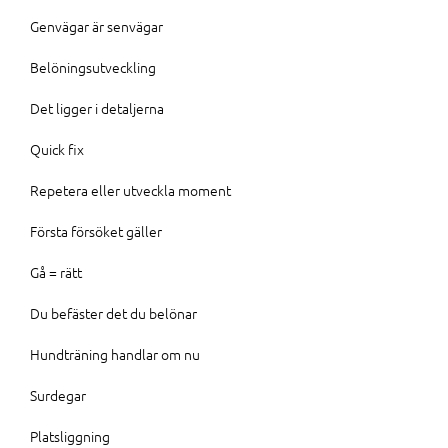
Genvägar är senvägar
Belöningsutveckling
Det ligger i detaljerna
Quick fix
Repetera eller utveckla moment
Första försöket gäller
Gå = rätt
Du befäster det du belönar
Hundträning handlar om nu
Surdegar
Platsliggning