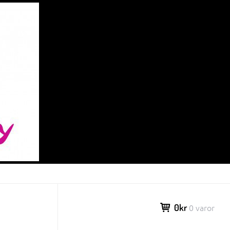
0kr
0 varor