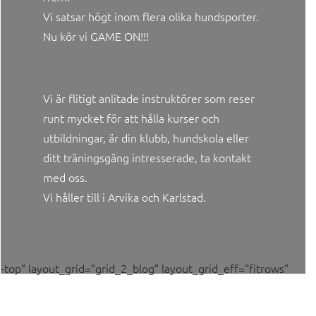
Vi satsar högt inom flera olika hundsporter.
Nu kör vi GAME ON!!!
Vi är flitigt anlitade instruktörer som reser
runt mycket för att hålla kurser och
utbildningar, är din klubb, hundskola eller
ditt träningsgäng intresserade, ta kontakt
med oss.
Vi håller till i Arvika och Karlstad.
e-top” layout_grid=”grid_2_blog” layout_grid_eff=”fitrows”