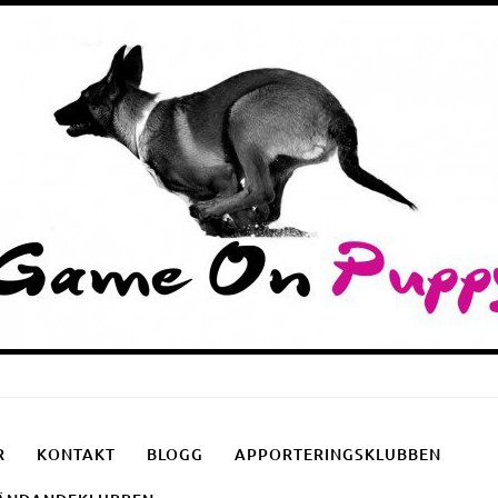
Puppyschool
Fotgåendeklubben
Apporteringsklubben
R
KONTAKT
BLOGG
APPORTERINGSKLUBBEN