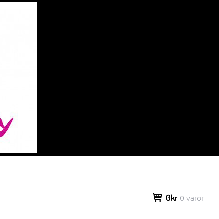
0kr
0 varor