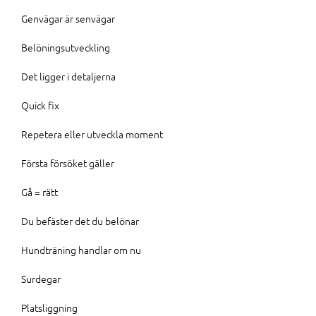
Genvägar är senvägar
Belöningsutveckling
Det ligger i detaljerna
Quick fix
Repetera eller utveckla moment
Första försöket gäller
Gå = rätt
Du befäster det du belönar
Hundträning handlar om nu
Surdegar
Platsliggning