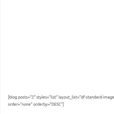
[blog posts=”2″ styles=”list” layout_list=”df-standard-imag
order=”none” orderby=”DESC”]